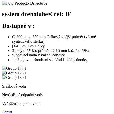
systém drenotube® ref: IF
Dostupné v :
Ø 300 mm | 370 mm Celkový vnější průměr (včetně
syntetického štěrku)
|<->| 3m | 6m Délky
3 řady drážek o průměru Ø15 mm každá drážka
Sledovací karta v každé jednotce
1 připojovací šroubení součástí každé jednotky
Srážková voda
Neošetřené odpadní vody
Vyčištěná odpadní voda
Poptat