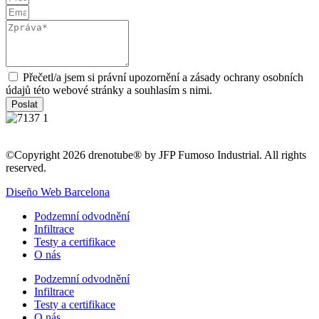
Přečetl/a jsem si právní upozornění a zásady ochrany osobních
údajů této webové stránky a souhlasím s nimi.
Poslat
©Copyright 2026 drenotube® by JFP Fumoso Industrial. All rights
reserved.
Diseño Web Barcelona
Podzemní odvodnění
Infiltrace
Testy a certifikace
O nás
Podzemní odvodnění
Infiltrace
Testy a certifikace
O nás